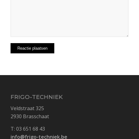
FRIGO-TECHNIEK
Veldstraat 325
2930 Brasschaat
T: 03 651 68 43
info@frigo-techniek.be