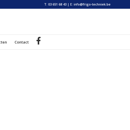
T: 03 651 68 43
|
E: info@frigo-techniek.be
cten
Contact