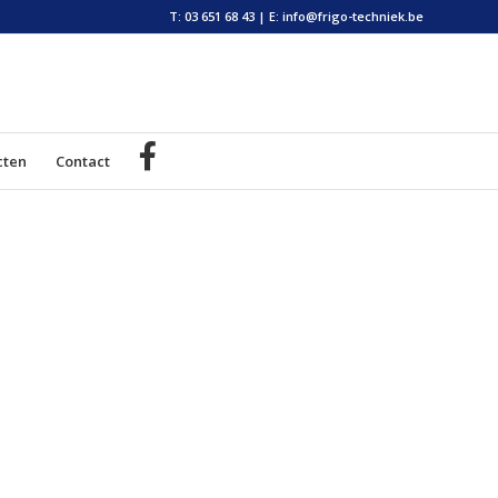
T: 03 651 68 43
|
E: info@frigo-techniek.be
cten
Contact