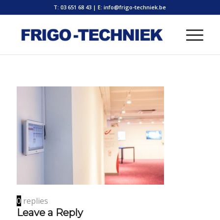
T: 03 651 68 43
|
E: info@frigo-techniek.be
0
replies
Leave a Reply