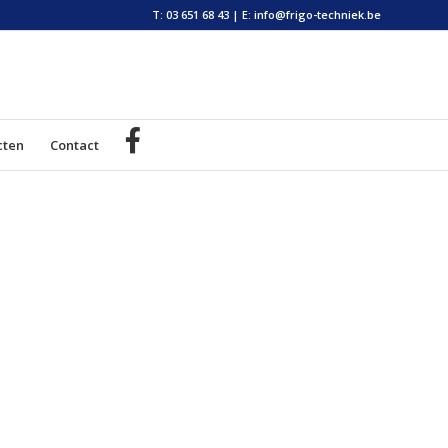
T: 03 651 68 43
|
E: info@frigo-techniek.be
cten
Contact