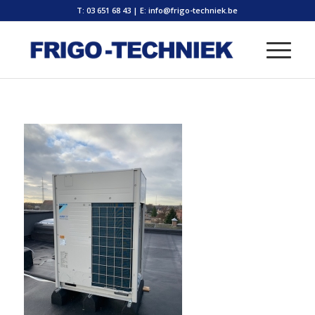
T: 03 651 68 43
|
E: info@frigo-techniek.be