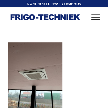
T: 03 651 68 43
|
E: info@frigo-techniek.be