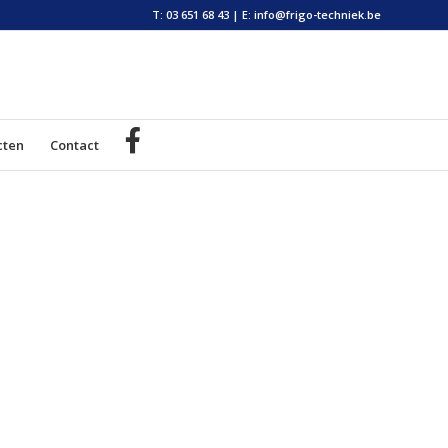
T: 03 651 68 43
|
E: info@frigo-techniek.be
cten
Contact