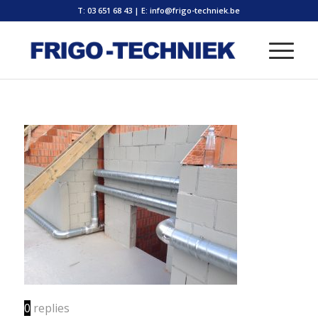
T: 03 651 68 43
|
E: info@frigo-techniek.be
0
replies