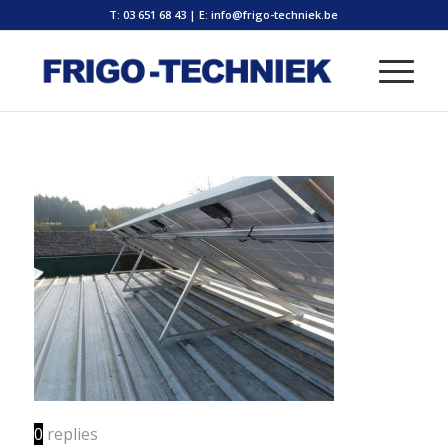
T: 03 651 68 43
|
E: info@frigo-techniek.be
0
replies