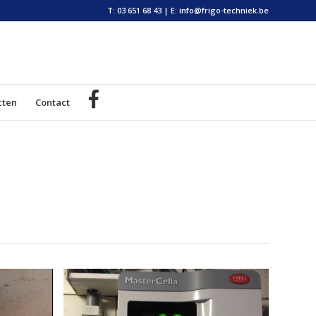
T: 03 651 68 43
|
E: info@frigo-techniek.be
cten
Contact