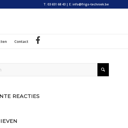
T: 03 651 68 43
|
E: info@frigo-techniek.be
cten
Contact
NTE REACTIES
IEVEN