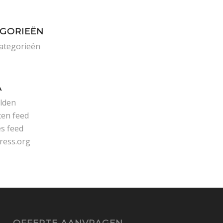
GORIEËN
ategorieën
A
lden
ten feed
es feed
ress.org
OFFERTE AANVRAGEN