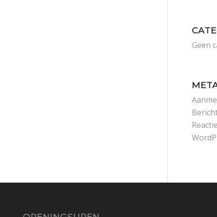
CATE
Geen c
MET
Aanme
Berich
Reacti
WordP
OPENINGSUREN